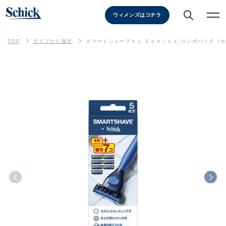
ウィメンズはコチラ
TOP
タイプから探す
スマートシェーブｂｙ Ｓｃｈｉｃｋ コンボパック（