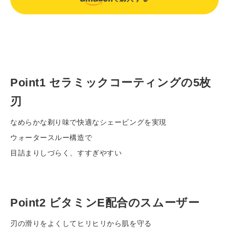
カ
ー
ト
に
Point1 セラミックコーティングの5枚
商
品
刃
を
入
なめらかな剃り味で快適なシェービングを実現
れ
ウォータースルー構造で
る
目詰まりしづらく、すすぎやすい
Point2 ビタミンE配合のスムーザー
刃の滑りをよくしてヒリヒリから肌を守る