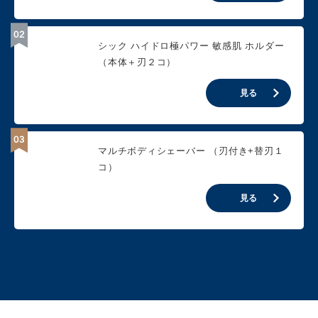
シック ハイドロ極パワー 敏感肌 ホルダー
（本体＋刃２コ）
見る
マルチボディシェーバー （刃付き+替刃１
コ）
見る