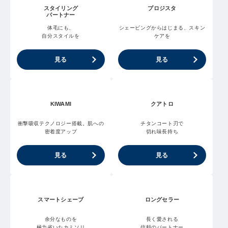
スタイリング
プロジスタ
パートナー
体毛にも、
シェービングからはじまる、スキン
自分スタイルを
ケアを
見る
見る
KIWAMI
クアトロ
衝撃吸収テクノロジー搭載。肌への
チタンコート刃で
密着度アップ
切れ味長持ち
見る
見る
スマートシェーブ
ロングセラー
余分なものを
長く愛される
極力省いたカミソリ
信頼のパートナー