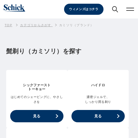
ウィメンズはコチラ
TOP
カテゴリからさがす
カミソリ（ブランド）
髭剃り（カミソリ）を探す
シックファースト
ハイドロ
トーキョー
はじめてのシェービングに、やさし
濃密ジェルで、
さを
しっかり潤る剃り
見る
見る