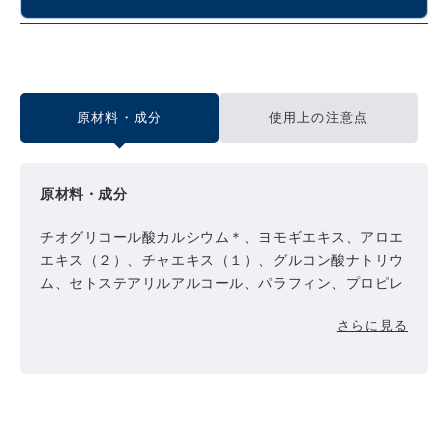
原材料・成分
使用上の注意点
原材料・成分
チオグリコール酸カルシウム＊、ヨモギエキス、アロエ
エキス（２）、チャエキス（１）、グルコン酸ナトリウ
ム、セトステアリルアルコール、パラフィン、プロピレ
ングリコール、ポリオキシエチレンセチルエーテル、流
さらに見る
動パラフィン、水酸化ナトリウム、薬用炭、１，３－ブ
チレングリコール、水、香料
＊は「有効成分」、無表示は「その他の成分」