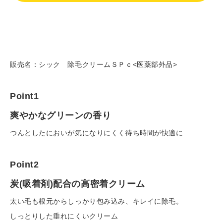
カ
ー
ト
に
販売名：シック 除毛クリームＳＰｃ<医薬部外品>
商
品
を
Point1
入
爽やかなグリーンの香り
れ
る
つんとしたにおいが気になりにくく待ち時間が快適に
Point2
炭
(
吸着剤
)
配合の高密着クリーム
太い毛も根元からしっかり包み込み、キレイに除毛。
しっとりした垂れにくいクリーム